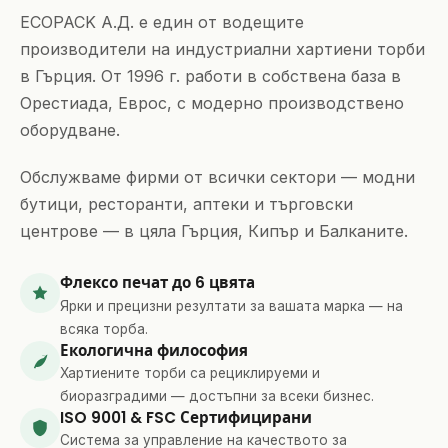
ECOPACK А.Д. е един от водещите
производители на индустриални хартиени торби
в Гърция. От 1996 г. работи в собствена база в
Орестиада, Еврос, с модерно производствено
оборудване.
Обслужваме фирми от всички сектори — модни
бутици, ресторанти, аптеки и търговски
центрове — в цяла Гърция, Кипър и Балканите.
Флексо печат до 6 цвята
Ярки и прецизни резултати за вашата марка — на
всяка торба.
Екологична философия
Хартиените торби са рециклируеми и
биоразградими — достъпни за всеки бизнес.
ISO 9001 & FSC Сертифицирани
Система за управление на качеството за