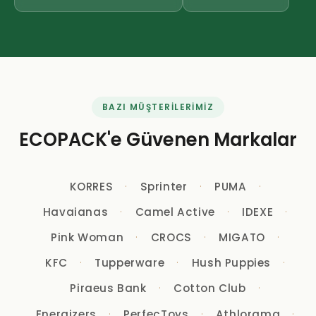
BAZI MÜŞTERILERIMIZ
ECOPACK'e Güvenen Markalar
KORRES
Sprinter
PUMA
Havaianas
Camel Active
IDEXE
Pink Woman
CROCS
MIGATO
KFC
Tupperware
Hush Puppies
Piraeus Bank
Cotton Club
Energizers
PerfecToys
Athlorama