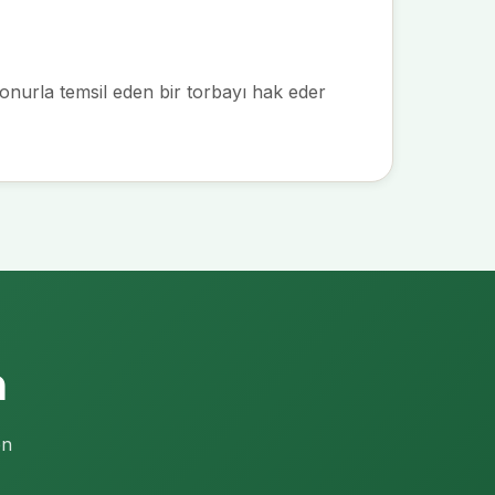
ı onurla temsil eden bir torbayı hak eder
n
en