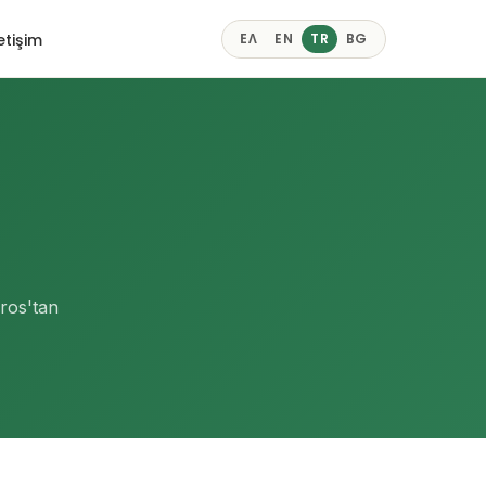
letişim
ΕΛ
EN
TR
BG
vros'tan