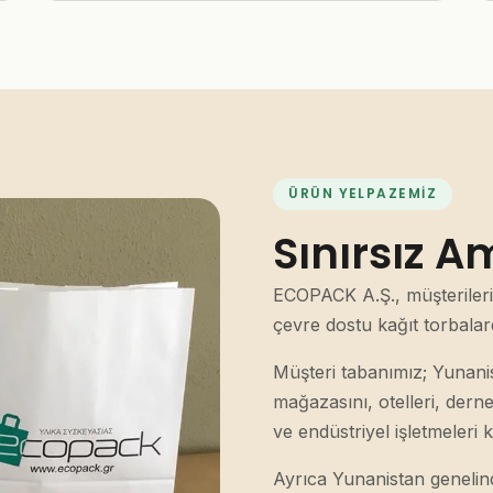
ÜRÜN YELPAZEMIZ
Sınırsız 
ECOPACK A.Ş., müşterilerin
çevre dostu kağıt torbala
Müşteri tabanımız; Yunani
mağazasını, otelleri, dernek
ve endüstriyel işletmeleri
Ayrıca Yunanistan genelind